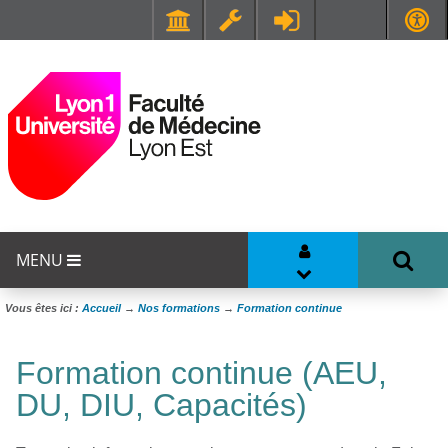
Faculté de Médecine et de Maïeutique Lyon Sud - Charles Mérieux
UFR STAPS (Sciences et Techniques des Activités Physiques et Sportives)
MENU
Vous êtes ici :
Accueil
→
Nos formations
→
Formation continue
Formation continue (AEU,
DU, DIU, Capacités)