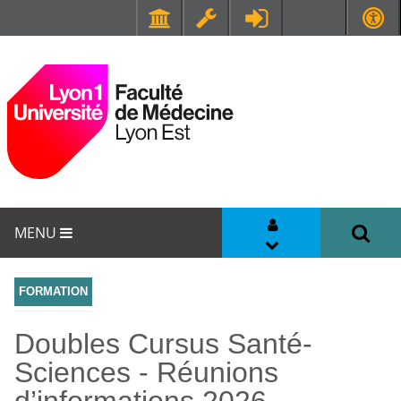
Faculté de Médecine et de Maïeutique Lyon Sud - Charles Mérieux
UFR STAPS (Sciences et Techniques des Activités Physiques et Sportives)
MENU
FORMATION
Doubles Cursus Santé-
Sciences - Réunions
d’informations 2026