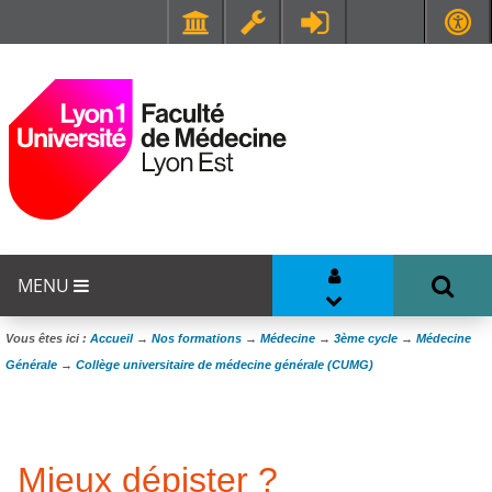
Faculté de Médecine et de Maïeutique Lyon Sud - Charles Mérieux
UFR STAPS (Sciences et Techniques des Activités Physiques et Sportives)
MENU
Vous êtes ici :
Accueil
→
Nos formations
→
Médecine
→
3ème cycle
→
Médecine
Générale
→
Collège universitaire de médecine générale (CUMG)
Mieux dépister ?