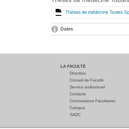
Thèses de médecine Toutes Spé
Dates
LA FACULTÉ
Direction
Conseil de Faculté
Service audiovisuel
Contacts
Commissions Facultaires
Campus
SADC