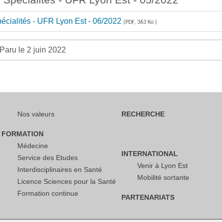
cialités - UFR Lyon Est - 06/2022
(PDF, 363 Ko )
Paru le 2 juin 2022
Nos valeurs
RECHERCHE
FORMATION
Médecine
INTERNATIONAL
Service des Etudes
Venir à Lyon Est
Interdisciplinaires en Santé
Mobilité sortante
Licence Sciences pour la Santé
Formation continue
PARTENARIATS