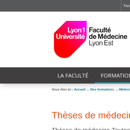
Facu
Faculté de Médecine et de Maïeutique Lyon Sud - Charles Mérieux
Institut des Sciences et Techniques de Réadaptation
Institut des Sciences Pharmaceutiques et Biologiques
LA FACULTÉ
FORMATIO
Vous êtes ici :
Accueil
→
Nos formations
→
Médeci
Thèses de médecin
Thèses de médecine Toutes 