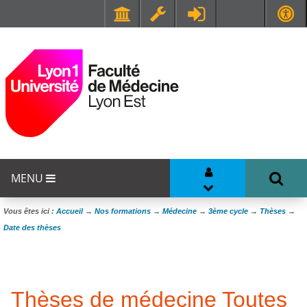
Faculté de Médecine et de Maïeutique Lyon Sud - Charles Mérieux
UFR STAPS (Sciences et Techniques des Activités Physiques et Sportives)
MENU
Vous êtes ici :
Accueil
→
Nos formations
→
Médecine
→
3ème cycle
→
Thèses
→
Date des thèses
Thèses de médecine Toutes