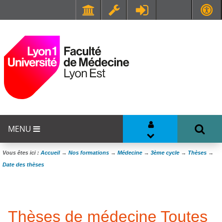
Faculté de Médecine et de Maïeutique Lyon Sud - Charles Mérieux
UFR STAPS (Sciences et Techniques des Activités Physiques et Sportives)
MENU
Vous êtes ici :
Accueil
→
Nos formations
→
Médecine
→
3ème cycle
→
Thèses
→
Date des thèses
Thèses de médecine Toutes