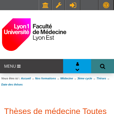
Faculté de Médecine et de Maïeutique Lyon Sud - Charles Mérieux
UFR STAPS (Sciences et Techniques des Activités Physiques et Sportives)
MENU
Vous êtes ici :
Accueil
→
Nos formations
→
Médecine
→
3ème cycle
→
Thèses
→
Date des thèses
Thèses de médecine Toutes