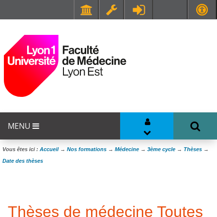
Faculté de Médecine et de Maïeutique Lyon Sud - Charles Mérieux
UFR STAPS (Sciences et Techniques des Activités Physiques et Sportives)
MENU
Vous êtes ici :
Accueil
→
Nos formations
→
Médecine
→
3ème cycle
→
Thèses
→
Date des thèses
Thèses de médecine Toutes