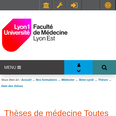
Faculté de Médecine et de Maïeutique Lyon Sud - Charles Mérieux
UFR STAPS (Sciences et Techniques des Activités Physiques et Sportives)
MENU
Vous êtes ici :
Accueil
→
Nos formations
→
Médecine
→
3ème cycle
→
Thèses
→
Date des thèses
Thèses de médecine Toutes