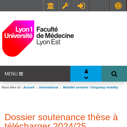
Faculté de Médecine et de Maïeutique Lyon Sud - Charles Mérieux
UFR STAPS (Sciences et Techniques des Activités Physiques et Sportives)
MENU
Vous êtes ici :
Accueil
→
International
→
Mobilité sortante / Outgoing mobility
Dossier soutenance thèse à
télécharger 2024/25