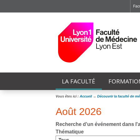
Facu
Faculté de Médecine et de Maïeutique Lyon Sud - Charles Mérieux
Institut des Sciences et Techniques de Réadaptation
Institut des Sciences Pharmaceutiques et Biologiques
LA FACULTÉ
FORMATIO
Vous êtes ici :
Accueil
→
Découvrir la faculté de m
Août 2026
Recherche d'un événement dans l'
Thématique